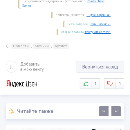
Цитирование статьи, картинки - фото скриншот -
Rambler News
Service.
Иллюстрация к статье -
Яндекс. Картинки.
Есть вопросы.
Напишите нам.
Общие правила
поведения на сайте.
Новости
,
Музыки
,
артист
,
Bring Me The Horizon — Ludens 
Добавить
Вернуться назад
в мою ленту
1
1
Читайте также