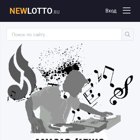
NEW
LOTTO
Вход
.RU