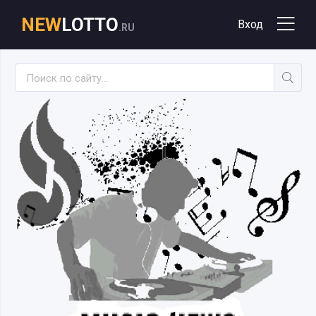
NEW
LOTTO
Вход
.RU