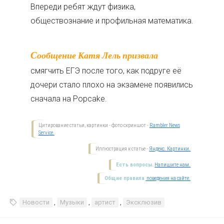
Впереди ребят ждут физика,
обществознание и профильная математика.
Сообщение Катя Лель призвала
смягчить ЕГЭ после того, как подруге её
дочери стало плохо на экзамене появились
сначала на Popcake.
Цитирование статьи, картинки - фото скриншот -
Rambler News
Service.
Иллюстрация к статье -
Яндекс. Картинки.
Есть вопросы.
Напишите нам.
Общие правила
поведения на сайте.
Новости
,
Музыки
,
артист
,
Эксклюзив