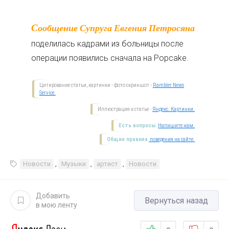
Сообщение Супруга Евгения Петросяна
поделилась кадрами из больницы после
операции появились сначала на Popcake.
Цитирование статьи, картинки - фото скриншот -
Rambler News
Service.
Иллюстрация к статье -
Яндекс. Картинки.
Есть вопросы.
Напишите нам.
Общие правила
поведения на сайте.
Новости
,
Музыки
,
артист
,
Новости
Добавить
Вернуться назад
в мою ленту