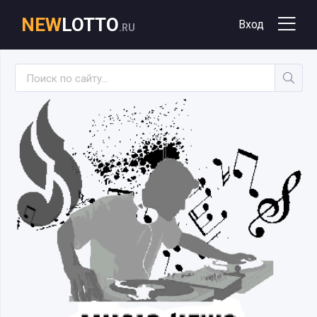
NEW
LOTTO
Вход
.RU