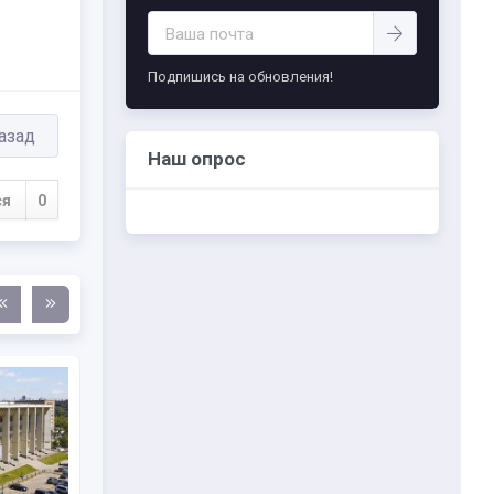
-- Самое большое богатство — это ум. Самая
большая нищета — глупость. Из всех страхов
самый пугающий — самолюбование.
Подпишись на обновления!
-- Лучшее, что можно сделать с хорошим
советом, это пропустить его мимо ушей. Он
никогда не бывает полезен никому, кроме
азад
того, кто его дал.
Наш опрос
-- Люблю давать советы и очень не люблю,
когда их дают мне.
ся
0