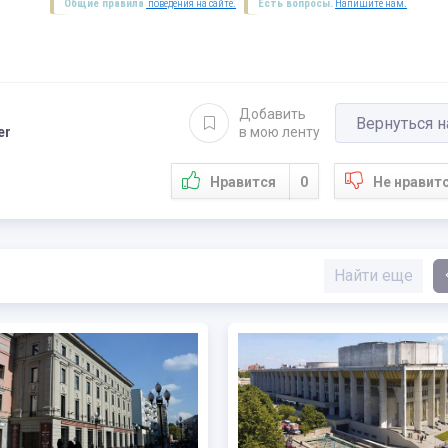
Общие правила
поведения на сайте.
Есть вопросы.
Напишите нам.
Добавить
Вернуться н
er
в мою ленту
Нравится
0
Не нравит
Найти еще