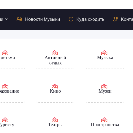
ии
Новости Музыки
Куда сходить
Конт
 детьми
Активный
Музыка
отдых
азование
Кино
Музеи
уристу
Театры
Пространства