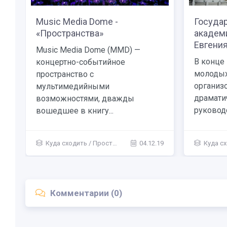
Music Media Dome -
Госуда
«Пространства»
академ
Евгения
Music Media Dome (MMD) —
В конце 
концертно-событийное
молодых
пространство с
организ
мультимедийными
драмати
возможностями, дважды
руководс
вошедшее в книгу...
Куда сходить
/
Пространства
04.12.19
Куда с
Комментарии (0)