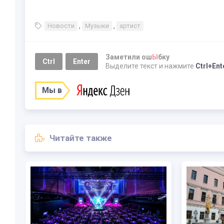
Новости
,
Музыки
,
артист
Заметили ош
Ы
бку
Ctrl
Enter
Выделите текст и нажмите
Ctrl+Ent
Мы в
Читайте также