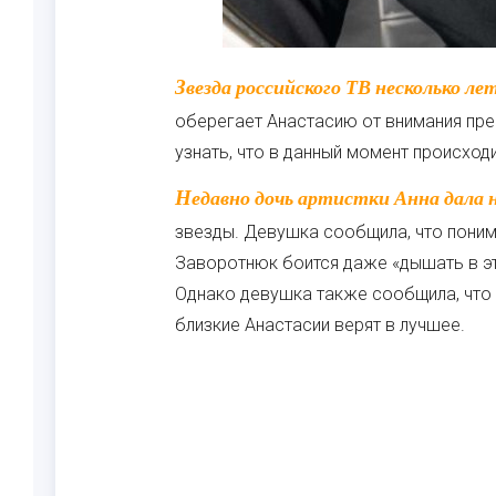
Звезда российского ТВ несколько лет борется с раком мозга, семья актрисы ревностно
оберегает Анастасию от внимания пре
узнать, что в данный момент происход
Недавно дочь артистки Анна дала небольшой комментарий относительно состояния
звезды. Девушка сообщила, что понима
Заворотнюк боится даже «дышать в эту
Однако девушка также сообщила, что 
близкие Анастасии верят в лучшее.