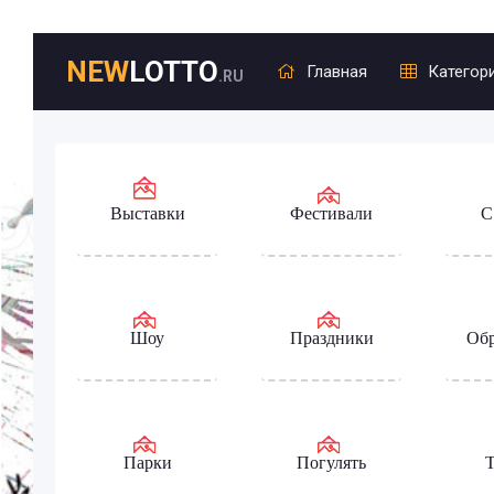
NEW
LOTTO
Главная
Категор
.RU
Выставки
Фестивали
С
Шоу
Праздники
Обр
Парки
Погулять
Т