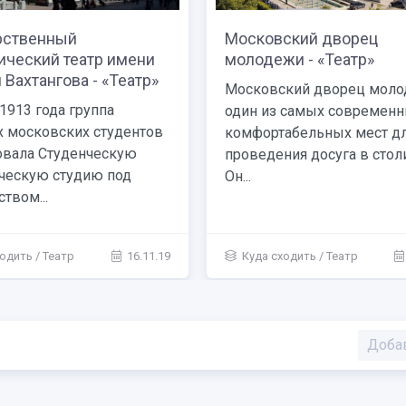
рственный
Московский дворец
ический театр имени
молодежи - «Театр»
 Вахтангова - «Театр»
Московский дворец моло
1913 года группа
один из самых современн
 московских студентов
комфортабельных мест д
овала Студенческую
проведения досуга в стол
ческую студию под
Он...
твом...
ходить
/
Театр
16.11.19
Куда сходить
/
Театр
Доба