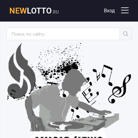
NEW
LOTTO
Вход
.RU