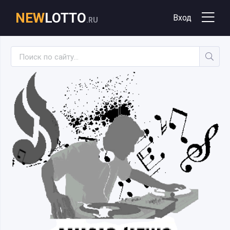
NEW
LOTTO
Вход
.RU