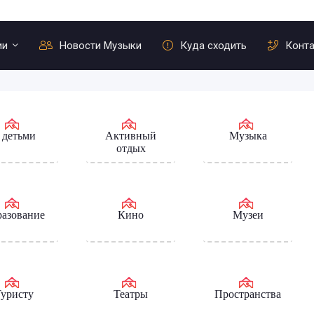
ии
Новости Музыки
Куда сходить
Конт
 детьми
Активный
Музыка
отдых
азование
Кино
Музеи
уристу
Театры
Пространства