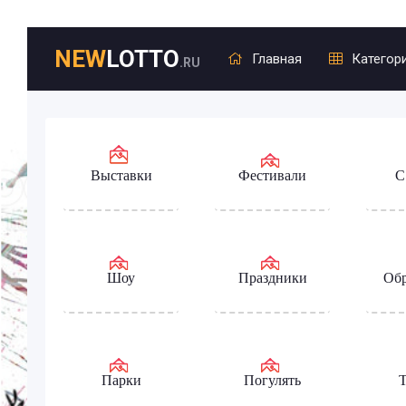
NEW
LOTTO
Главная
Категор
.RU
Выставки
Фестивали
С
Шоу
Праздники
Обр
Парки
Погулять
Т