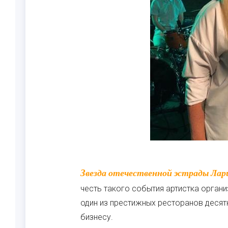
Звезда отечественной эстрады Лариса Долина отпраздновала 65-летний юбилей. В
честь такого события артистка органи
один из престижных ресторанов десятк
бизнесу.