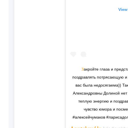
View
Закройте глаза и представьте, что у вас есть возможность дружить и
поздравлять потрясающую и 
вас была недосягаема)) Так
Александровны Долиной нет 
теплую энергию и поздрав
чувство юмора и посме
#алексейчумаков #ларисадо