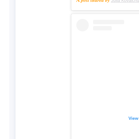
A post shared by
Julia Kovalc
View