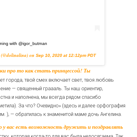
ming with @igor_butman
(@dolinalina) on
Sep 10, 2020 at 12:12pm PDT
ет города, твой смех включает свет, твоя любовь
жение — священный граааль. Ты наш ориентир,
стна и наполнена, мы всегда рядом спасибо
етила). За что? Очевидно» (здесь и далее орфография
м. ), — обратилась к знаменитой маме дочь Ангелина.
ку, которая когда-то для вас была недосягаема. Так