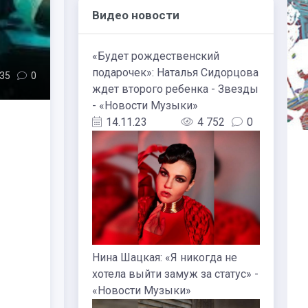
Видео новости
«Будет рождественский
подарочек»: Наталья Сидорцова
335
0
ждет второго ребенка - Звезды
- «Новости Музыки»
14.11.23
4 752
0
Нина Шацкая: «Я никогда не
хотела выйти замуж за статус» -
«Новости Музыки»