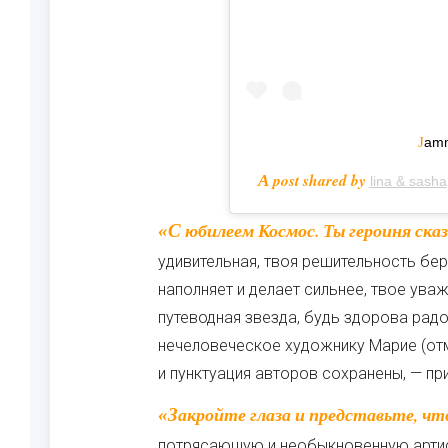
Jam
A post shared by
lina & sasha
«С юбилеем Космос. Ты героиня сказки про то как стать принцессой! Ты
удивительная, твоя решительность бер
наполняет и делает сильнее, твое ува
путеводная звезда, будь здорова радо
нечеловеческое художнику Марие (отм
и пунктуация авторов сохранены, — при
«Закройте глаза и представьте, что у вас есть возможность дружить и поздравлять
потрясающую и необыкновенную артист