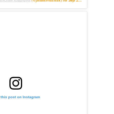
(@juliakovalchuk) on
huk/Юлия Ковальчук
Sep 10, 2020 at 11:21am PDT
 this post on Instagram