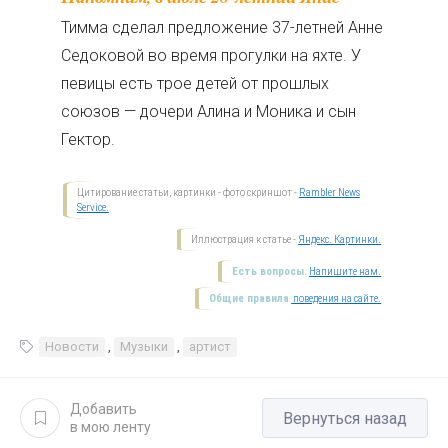
Тимма сделал предложение 37-летней Анне
Седоковой во время прогулки на яхте. У
певицы есть трое детей от прошлых
союзов — дочери Алина и Моника и сын
Гектор.
Цитирование статьи, картинки - фото скриншот -
Rambler News
Service.
Иллюстрация к статье -
Яндекс. Картинки.
Есть вопросы.
Напишите нам.
Общие правила
поведения на сайте.
Новости
,
Музыки
,
артист
Добавить
Вернуться назад
в мою ленту