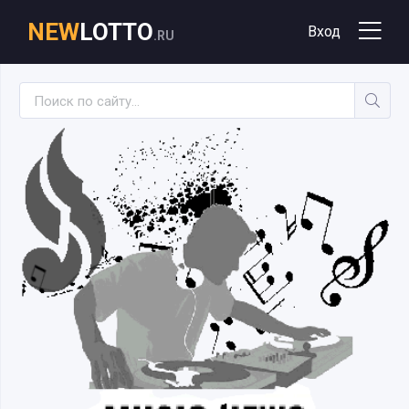
NEW
LOTTO
Вход
.RU