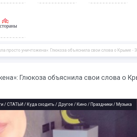
стораны
просто уничтожена»: Глюкоза объяснила свои слова о Крыме - Звезды - «Новости
ена»: Глюкоза объяснила свои слова о Кр
и / СТАТЬИ / Куда сходить / Другое / Кино / Праздники / Музыка