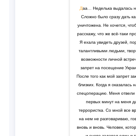
Даа… Неделька выдалась не из простых. Я только пришла в себя от шока.
Сложно было сразу дать ка
уничтожена. Не хочется, что
расскажу, что же всё-таки пр
Я ехала увидеть друзей, по
талантливыми людьми, творч
возможности личной встреч
запрет на посещение Украин
После того как мой запрет за
близких. Когда я оказалась
спецоперацию. Меня отвели 
первых минут на меня да
террористка. Со мной все вр
на нем не разговариваю, го
вновь и вновь. Человек, кот
и снова задавал один и 