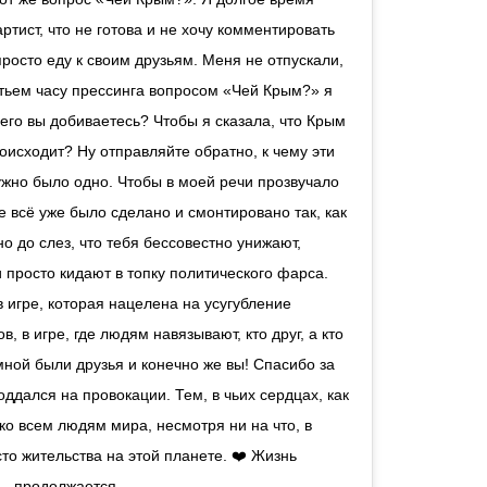
ртист, что не готова и не хочу комментировать
просто еду к своим друзьям. Меня не отпускали,
тьем часу прессинга вопросом «Чей Крым?» я
его вы добиваетесь? Чтобы я сказала, что Крым
оисходит? Ну отправляйте обратно, к чему эти
жно было одно. Чтобы в моей речи прозвучало
е всё уже было сделано и смонтировано так, как
о до слез, что тебя бессовестно унижают,
 просто кидают в топку политического фарса.
 игре, которая нацелена на усугубление
 в игре, где людям навязывают, кто друг, а кто
 мной были друзья и конечно же вы! Спасибо за
оддался на провокации. Тем, в чьих сердцах, как
ко всем людям мира, несмотря ни на что, в
то жительства на этой планете. ❤️ Жизнь
продолжается.