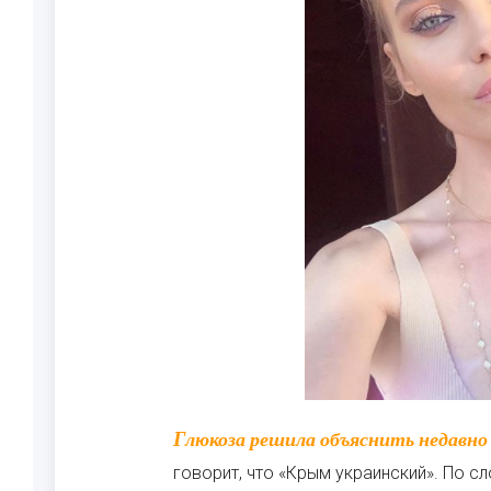
Глюкоза решила объяснить недавно появившуюся в Сети видеозапись, на которой она
говорит, что «Крым украинский». По сл