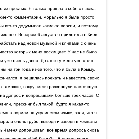
кие-то комментарии, морально я была просто
бы кто-то додумывал какие-то версии, и поэтому
оизошло. Вечером 6 августа я прилетела в Киев.
работать над новой музыкой и клипами с очень
ество которых меня восхищает. У нас не было
и уже очень давно. До этого у меня уже стоял
ы на три года из-за того, что я была в Крыму.
кончился, я решилась поехать и навестить своих
 на таможне, вокруг меня развернули настоящую
на допрос и допрашивали больше трех часов. С
вили, прессинг был такой, будто я какая-то
емя говорили на украинском языке, зная, что я
ворили очень грубо, выводя и заводя в комнаты
орый меня допрашивал, всё время допроса снова
тот же вопрос «Чей Крым?». Я долгое время