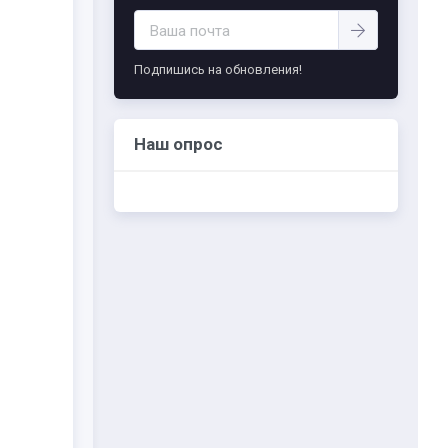
-- Самое большое богатство — это ум. Самая
большая нищета — глупость. Из всех страхов
самый пугающий — самолюбование.
Подпишись на обновления!
-- Лучшее, что можно сделать с хорошим
советом, это пропустить его мимо ушей. Он
никогда не бывает полезен никому, кроме
того, кто его дал.
Наш опрос
-- Люблю давать советы и очень не люблю,
когда их дают мне.