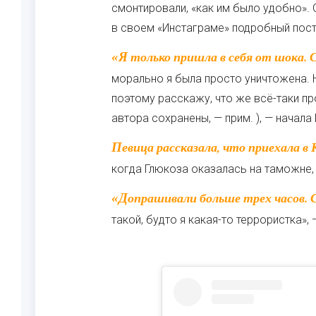
смонтировали, «как им было удобно». 
в своем «Инстаграме» подробный пост 
«Я только пришла в себя от шока. Сложно было сразу дать какие-то комментарии,
морально я была просто уничтожена. Н
поэтому расскажу, что же всё-таки п
автора сохранены, — прим. ), — начала
Певица рассказала, что приехала в Киев 6 августа, чтобы встретиться с друзьями. Но
когда Глюкоза оказалась на таможне,
«Допрашивали больше трех часов. С первых минут на меня давили, прессинг был
такой, будто я какая-то террористка»,