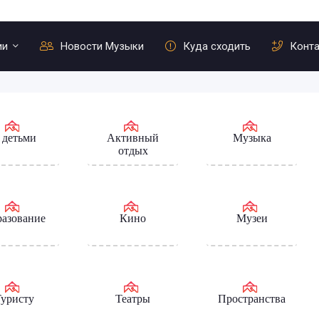
ии
Новости Музыки
Куда сходить
Конт
 детьми
Активный
Музыка
отдых
азование
Кино
Музеи
уристу
Театры
Пространства