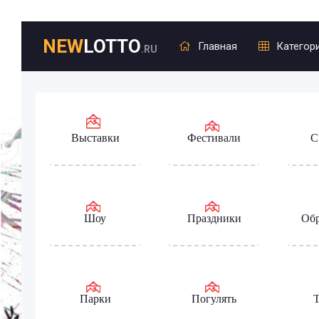
NEW
LOTTO
Главная
Категор
.RU
Выставки
Фестивали
С
Шоу
Праздники
Обр
Парки
Погулять
Т