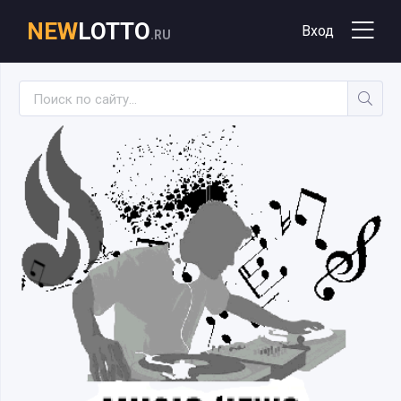
NEW
LOTTO
Вход
.RU