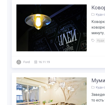
Ково
Куда 
Коворк
коворки
минуту....
Куда
Ford
16.11.19
Муми
Куда 
Заведен
то есть