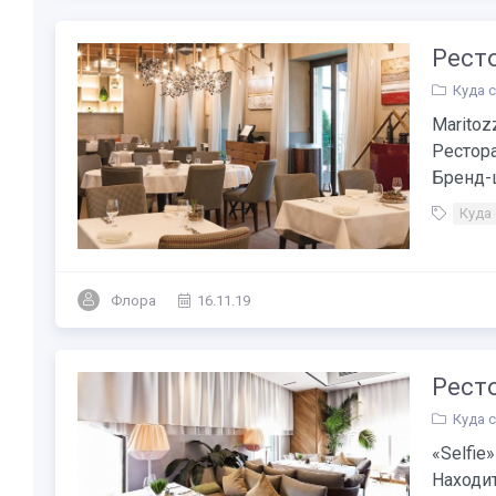
Ресто
Куда 
Maritoz
Рестора
Бренд-ш
Куда
Флора
16.11.19
Ресто
Куда 
«Selfie
Находит