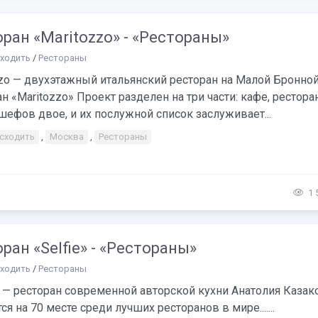
ран «Maritozzo» - «Рестораны»
сходить
/
Рестораны
zo — двухэтажный итальянский ресторан на Малой Бронной
н «Maritozzo» Проект разделен на три части: кафе, ресторан
ефов двое, и их послужной список заслуживает...
 сходить
,
Москва
,
Рестораны
1 
ран «Selfie» - «Рестораны»
сходить
/
Рестораны
» — ресторан современной авторской кухни Анатолия Казак
ся на 70 месте среди лучших ресторанов в мире.......