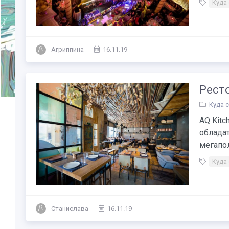
Куда
Агриппина
16.11.19
Ресто
Куда 
AQ Kitc
облада
мегапол
Куда
Станислава
16.11.19