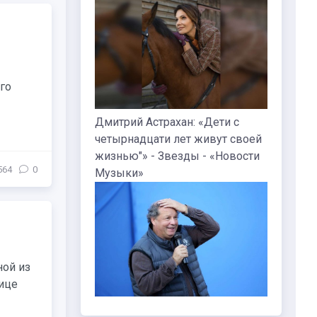
го
Дмитрий Астрахан: «Дети с
четырнадцати лет живут своей
жизнью"» - Звезды - «Новости
564
0
Музыки»
ной из
ице