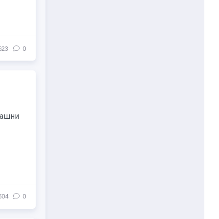
623
0
башни
504
0