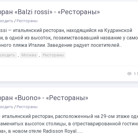
ран «Balzi rossi» - «Рестораны»
сходить
/
Рестораны
ossi — итальянский ресторан, находящийся на Кудринской
, в одной из высоток, позаимствовавший название у само
ного пляжа Италии. Заведение радует посетителей...
 сходить
,
Москва
,
Рестораны
1 
ран «Buono» - «Рестораны»
сходить
/
Рестораны
 итальянский ресторан, расположенный на 29-ом этаже од
наменитых высоток столицы, в отреставрированной гостин
», в новом отеле Radisson Royal.......