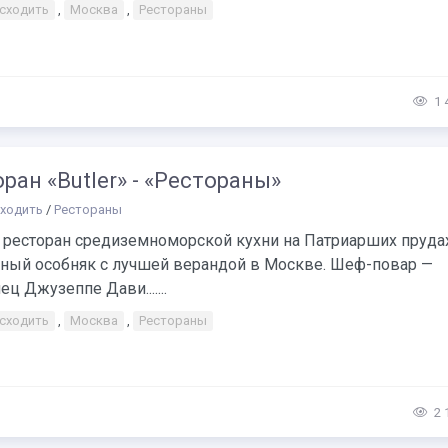
 сходить
,
Москва
,
Рестораны
1 
ран «Butler» - «Рестораны»
сходить
/
Рестораны
— ресторан средиземноморской кухни на Патриарших прудах
ный особняк с лучшей верандой в Москве. Шеф-повар —
ец Джузеппе Дави.......
 сходить
,
Москва
,
Рестораны
2 