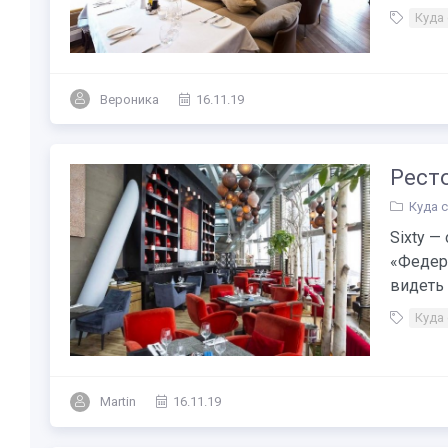
Куда
Вероника
16.11.19
Ресто
Куда 
Sixty —
«Федер
видеть 
Куда
Martin
16.11.19