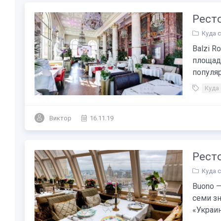
Ресто
Куда 
Balzi R
площади
популяр
Куда
Виктор
16.11.19
Ресто
Куда 
Buono —
семи з
«Украина