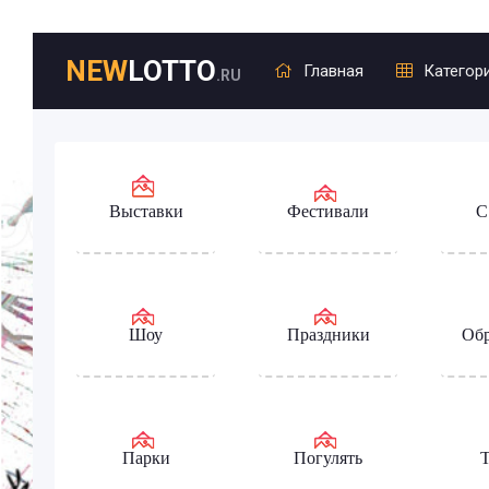
NEW
LOTTO
Главная
Категор
.RU
Выставки
Фестивали
С
Шоу
Праздники
Обр
Парки
Погулять
Т