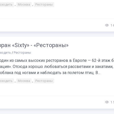
 сходить
,
Москва
,
Рестораны
1 
ран «Sixty» - «Рестораны»
сходить
/
Рестораны
 один из самых высоких ресторанов в Европе — 62-й этаж 
ация». Отсюда хорошо любоваться рассветами и закатами,
облака под ногами и наблюдать за полетом птиц. В...
 сходить
,
Москва
,
Рестораны
1 