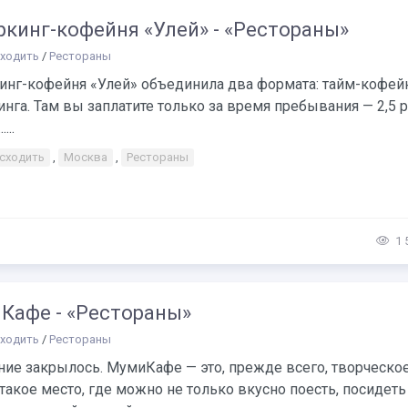
ркинг-кофейня «Улей» - «Рестораны»
сходить
/
Рестораны
инг-кофейня «Улей» объединила два формата: тайм-кофей
нга. Там вы заплатите только за время пребывания — 2,5 р
...
 сходить
,
Москва
,
Рестораны
1 
Кафе - «Рестораны»
сходить
/
Рестораны
ие закрылось. МумиКафе — это, прежде всего, творческое
 такое место, где можно не только вкусно поесть, посидеть