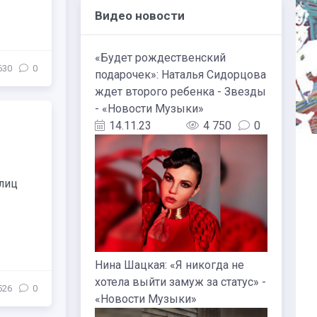
Видео новости
«Будет рождественский
630
0
подарочек»: Наталья Сидорцова
ждет второго ребенка - Звезды
- «Новости Музыки»
14.11.23
4 750
0
лиц
Нина Шацкая: «Я никогда не
хотела выйти замуж за статус» -
526
0
«Новости Музыки»