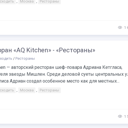
 сходить
,
Москва
,
Рестораны
1 
ран «AQ Kitchen» - «Рестораны»
сходить
/
Рестораны
hen — авторский ресторан шеф-повара Адриана Кетгласа,
теля звезды Мишлен. Среди деловой суеты центральных у
иса Адриан создал особенное место как для местных...
 сходить
,
Москва
,
Рестораны
1 