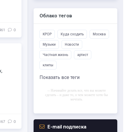
Облако тегов
461
0
KPOP
Куда сходить
Москва
Музыки
Новости
Частная жизнь
артист
клипы
,
Показать все теги
-- Начинайте делать все, что вы можете
сделать – и даже то, о чем можете хотя бы
мечтать.
-- Все дело в мыслях. Мысль — начало
всего. И мыслями можно управлять. И
поэтому главное дело совершенствования:
167
0
работать над мыслями.
E-mail подписка
-- Идите уверенно по направлению к мечте.