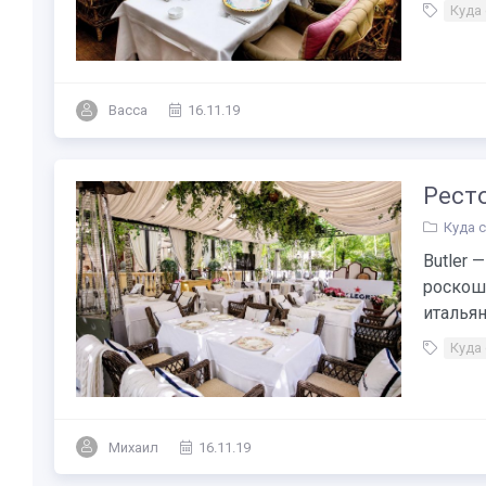
Куда
Васса
16.11.19
Ресто
Куда 
Butler 
роскош
итальян
Куда
Михаил
16.11.19