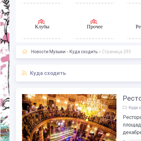
Клубы
Прочее
Ре
Новости Музыки
»
Куда сходить
» Страница 293
Куда сходить
Ресто
Куда 
Рестор
площади
декабре