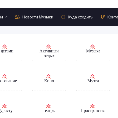
ии
Новости Музыки
Куда сходить
Конт
 детьми
Активный
Музыка
отдых
азование
Кино
Музеи
уристу
Театры
Пространства