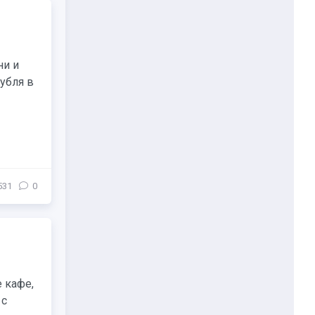
ни и
убля в
531
0
 кафе,
 с