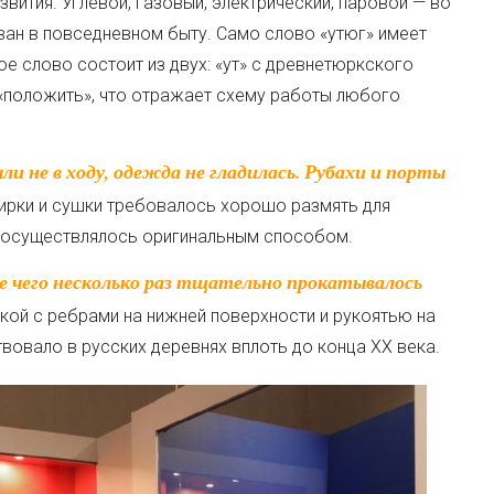
звития. Углевой, газовый, электрический, паровой — во
ван в повседневном быту. Само слово «утюг» имеет
е слово состоит из двух: «ут» с древнетюркского
 «положить», что отражает схему работы любого
тирки и сушки требовалось хорошо размять для
о осуществлялось оригинальным способом.
кой с ребрами на нижней поверхности и рукоятью на
вовало в русских деревнях вплоть до конца XX века.