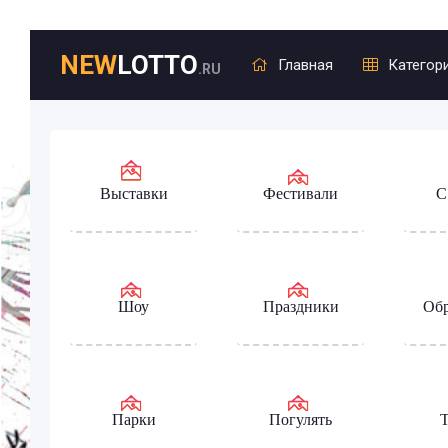
NEW
LOTTO
Главная
Категор
.RU
Выставки
Фестивали
С
Шоу
Праздники
Обр
Парки
Погулять
Т