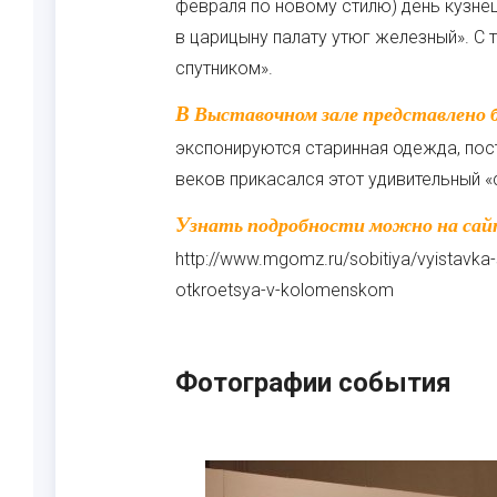
февраля по новому стилю) день кузнец
в царицыну палату утюг железный». С 
спутником».
В Выставочном зале представлено более 200 утюгов. Кроме утюгов на выставке
экспонируются старинная одежда, пост
веков прикасался этот удивительный «
Узнать подробности можно на сайте организаторов:
http://www.mgomz.ru/sobitiya/vyistavka-sn
otkroetsya-v-kolomenskom
Фотографии события