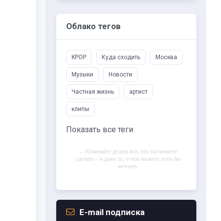
Облако тегов
KPOP
Куда сходить
Москва
Музыки
Новости
Частная жизнь
артист
клипы
Показать все теги
-- Начинайте делать все, что вы можете
сделать – и даже то, о чем можете хотя бы
мечтать.
-- Все дело в мыслях. Мысль — начало
всего. И мыслями можно управлять. И
поэтому главное дело совершенствования:
работать над мыслями.
E-mail подписка
-- Идите уверенно по направлению к мечте.