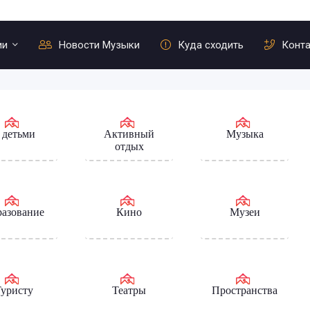
ии
Новости Музыки
Куда сходить
Конт
 детьми
Активный
Музыка
отдых
азование
Кино
Музеи
уристу
Театры
Пространства