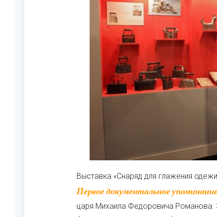
Выставка «Снаряд для глажения одежи,
Первое документальное упоминание об утюге в России найдено в книге расходов двора
царя Михаила Федоровича Романова. За