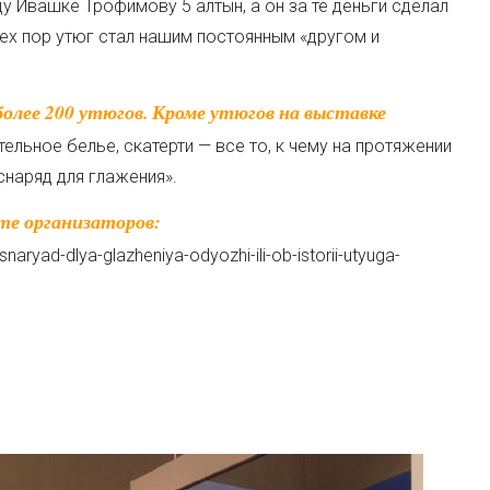
у Ивашке Трофимову 5 алтын, а он за те деньги сделал
тех пор утюг стал нашим постоянным «другом и
ельное белье, скатерти — все то, к чему на протяжении
снаряд для глажения».
aryad-dlya-glazheniya-odyozhi-ili-ob-istorii-utyuga-