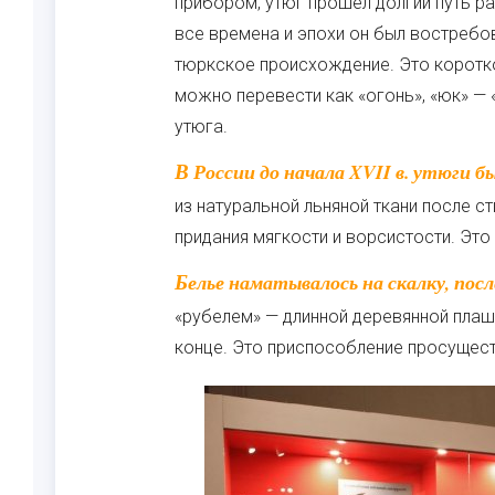
прибором, утюг прошел долгий путь ра
все времена и эпохи он был востребо
тюркское происхождение. Это коротко
можно перевести как «огонь», «юк» —
утюга.
В России до начала XVII в. утюги были не в ходу, одежда не гладилась. Рубахи и порты
из натуральной льняной ткани после с
придания мягкости и ворсистости. Эт
Белье наматывалось на скалку, после чего несколько раз тщательно прокатывалось
«рубелем» — длинной деревянной плаш
конце. Это приспособление просущест