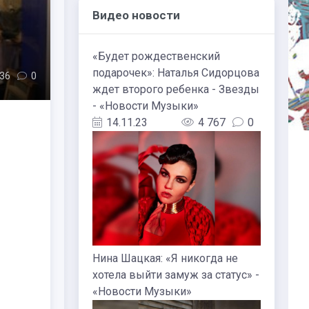
Видео новости
«Будет рождественский
подарочек»: Наталья Сидорцова
336
0
ждет второго ребенка - Звезды
- «Новости Музыки»
14.11.23
4 767
0
Нина Шацкая: «Я никогда не
хотела выйти замуж за статус» -
«Новости Музыки»