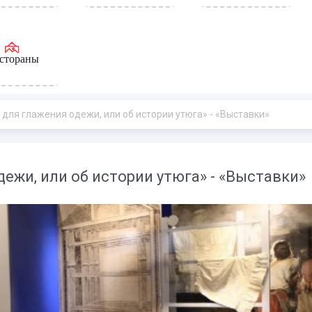
стораны
для глажения одежи, или об истории утюга» - «Выставки»
ежи, или об истории утюга» - «Выставки»