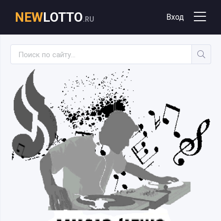
NEW
LOTTO
Вход
.RU