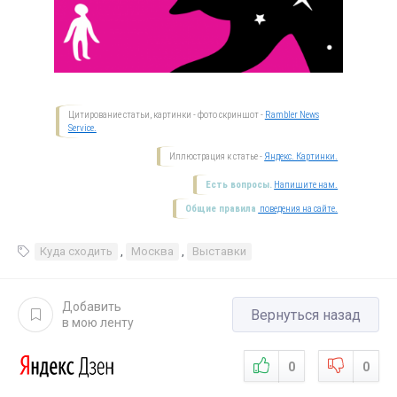
Цитирование статьи, картинки - фото скриншот -
Rambler News
Service.
Иллюстрация к статье -
Яндекс. Картинки.
Есть вопросы.
Напишите нам.
Общие правила
поведения на сайте.
Куда сходить
,
Москва
,
Выставки
Добавить
Вернуться назад
в мою ленту
0
0