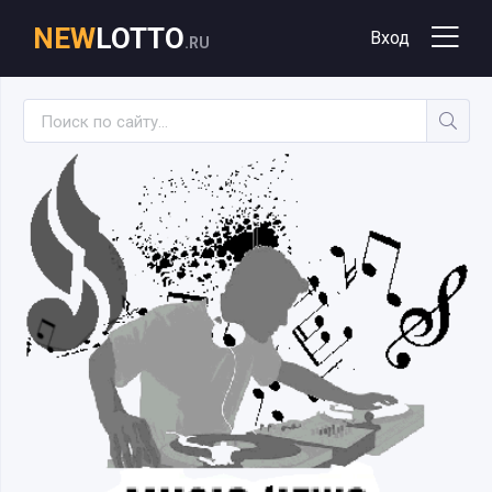
NEW
LOTTO
Вход
.RU