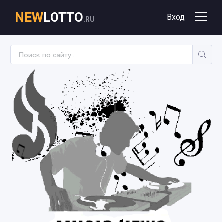
NEW
LOTTO
Вход
.RU