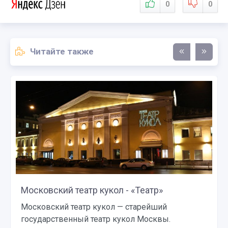
0
0
Читайте также
Музей Победы - «Музеи»
й
Музей Победы является главной частью
.
комплекса Победы на Поклонной горе.