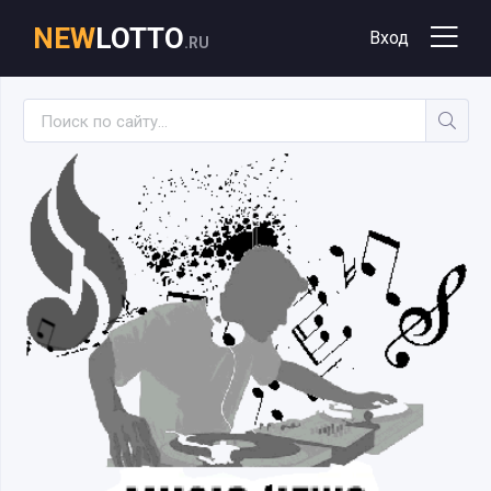
NEW
LOTTO
Вход
.RU