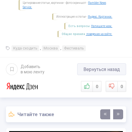
Цитирование статьи, картинки - фото скриншот -
Rambler News
Service.
Иллюстрация к статье -
Яндекс. Картинки.
Есть вопросы.
Напишите нам.
Общие правила
поведения на сайте.
Куда сходить
,
Москва
,
Фестиваль
Добавить
Вернуться назад
в мою ленту
0
0
Читайте также