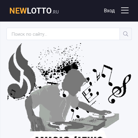
NEW
LOTTO
Вход
.RU