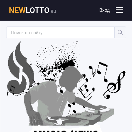
NEW
LOTTO
Вход
.RU