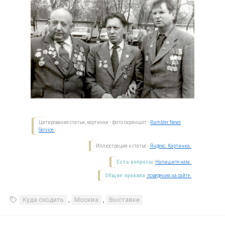
Цитирование статьи, картинки - фото скриншот -
Rambler News
Service.
Иллюстрация к статье -
Яндекс. Картинки.
Есть вопросы.
Напишите нам.
Общие правила
поведения на сайте.
Куда сходить
,
Москва
,
Выставки