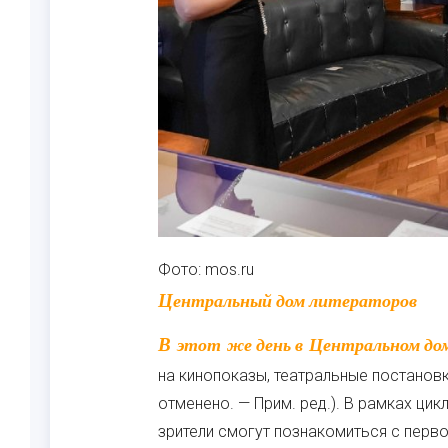
Фото: mos.ru
Центральный дом литераторов
В этот же день в Центральном доме литераторов приглашают в 16:00
на кинопоказы, театральные постановк
отменено. — Прим. ред.). В рамках цик
зрители смогут познакомиться с перв