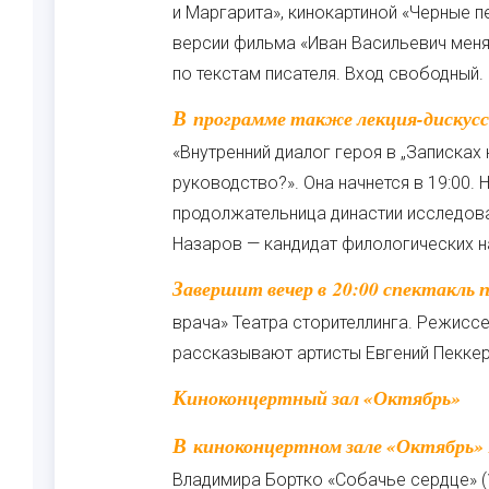
и Маргарита», кинокартиной «Черные п
версии фильма «Иван Васильевич меня
по текстам писателя. Вход свободный.
В программе также лекция-дискуссия Натальи Бехтеревой и Ивана Назарова
«Внутренний диалог героя в „Записках
руководство?». Она начнется в 19:00. 
продолжательница династии исследова
Назаров — кандидат филологических н
Завершит вечер в 20:00 спектакль по булгаковскому циклу рассказов «Записки юного
врача» Театра сторителлинга. Режисс
рассказывают артисты Евгений Пекке
Киноконцертный зал «Октябрь»
В киноконцертном зале «Октябрь» 15 мая в 19:00 состоится кинопоказ фильма
Владимира Бортко «Собачье сердце» (1