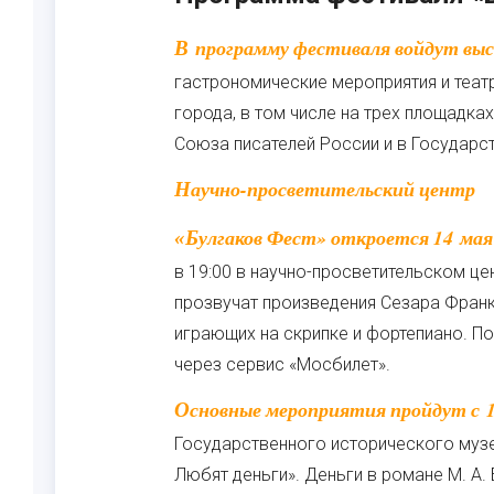
В программу фестиваля войдут выставки, экскурсии, кинопоказы, лекции,
гастрономические мероприятия и теат
города, в том числе на трех площадка
Союза писателей России и в Государс
Научно-просветительский центр
«Булгаков Фест» откроется 14 мая накануне дня рождения писателя. В этот день
в 19:00 в научно-просветительском це
прозвучат произведения Сезара Франк
играющих на скрипке и фортепиано. П
через сервис «Мосбилет».
Основные мероприятия пройдут с 15 по 16 мая. Завершатся они 17 мая на площадке
Государственного исторического музе
Любят деньги». Деньги в романе М. А.