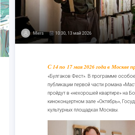
Miers
10:30, 13 май 2026
С 14 по 17 мая 2026 года в Москве пройдет четвертый ежегодный фестиваль
«Булгаков Фест». В программе особое
публикации первой части романа «Мас
пройдут в «нехорошей квартире» на Б
киноконцертном зале «Октябрь», Госу
культурных площадках Москвы.