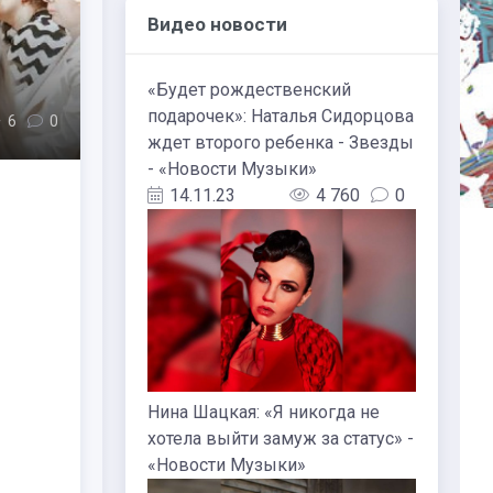
Видео новости
«Будет рождественский
подарочек»: Наталья Сидорцова
6
0
ждет второго ребенка - Звезды
- «Новости Музыки»
14.11.23
4 760
0
Нина Шацкая: «Я никогда не
хотела выйти замуж за статус» -
«Новости Музыки»