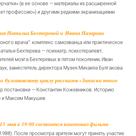
ерчатки» (в ее основе — материалы из расширенной
ет профессию») и другими редкими экранизациями
 юного врача“: комплекс самозванца или практическое
Наталья Бехтерева — психиатр, психотерапевт,
телей мозга Бехтеревых в пятом поколении; Иван
аук, заместитель директора Музея Михаила Булгакова.
ер постановки — Константин Кожевников. Историю
р и Максим Макушев.
988). После просмотра зрители могут принять участие