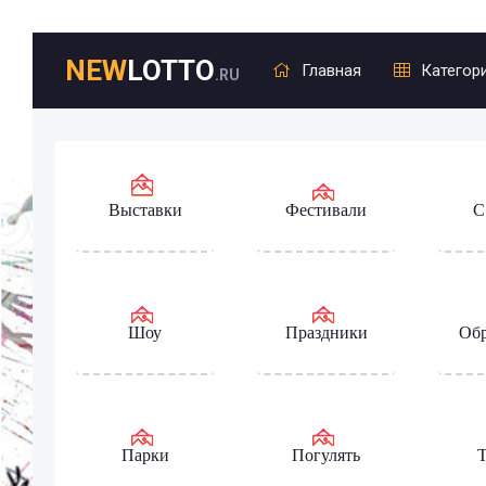
NEW
LOTTO
Главная
Категор
.RU
Выставки
Фестивали
С
Шоу
Праздники
Обр
Парки
Погулять
Т