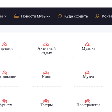
ии
Новости Музыки
Куда сходить
Конт
 детьми
Активный
Музыка
отдых
азование
Кино
Музеи
уристу
Театры
Пространства