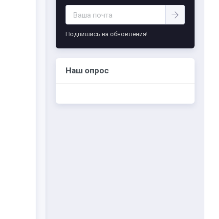
-- Самое большое богатство — это ум. Самая
большая нищета — глупость. Из всех страхов
самый пугающий — самолюбование.
Подпишись на обновления!
-- Лучшее, что можно сделать с хорошим
советом, это пропустить его мимо ушей. Он
никогда не бывает полезен никому, кроме
того, кто его дал.
Наш опрос
-- Люблю давать советы и очень не люблю,
когда их дают мне.