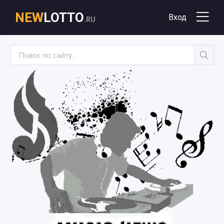
NEW
LOTTO
Вход
.RU