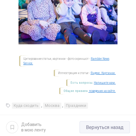
Цитирование статьи, картинки - фото скриншот -
Rambler News
Service.
Иллюстрация к статье -
Яндекс. Картинки.
Есть вопросы.
Напишите нам.
Общие правила
поведения на сайте.
Куда сходить
,
Москва
,
Праздники
Добавить
Вернуться назад
в мою ленту