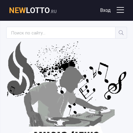
NEW
LOTTO
Вход
.RU