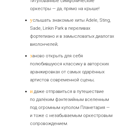
титулованные симфонические
оркестры — да, прямо на крыше!
услышать знакомые хиты Adele, Sting,
Sade, Linkin Park в переливах
фортепиано и в замысловатых диалогах
виолончелей;
заново открыть для себя
полюбившуюся классику в авторских
аранжировках от самых одарённых
артистов современной сцены;
и даже отправиться в путешествие
по далёким фэнтезийным вселенным
под огромным куполом Планетария —
и тоже с незабываемым оркестровым
сопровождением.