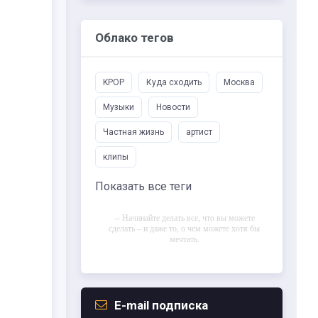
Облако тегов
KPOP
Куда сходить
Москва
Музыки
Новости
Частная жизнь
артист
клипы
Показать все теги
-- Начинайте делать все, что вы можете
сделать – и даже то, о чем можете хотя бы
мечтать.
-- Все дело в мыслях. Мысль — начало
всего. И мыслями можно управлять. И
поэтому главное дело совершенствования:
работать над мыслями.
E-mail подписка
-- Идите уверенно по направлению к мечте.