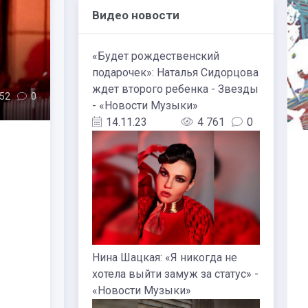
Видео новости
«Будет рождественский
подарочек»: Наталья Сидорцова
ждет второго ребенка - Звезды
52
0
- «Новости Музыки»
14.11.23
4 761
0
Нина Шацкая: «Я никогда не
хотела выйти замуж за статус» -
«Новости Музыки»