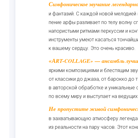
Симфоническое звучание легендарной киномузыки унесет ваши мысли далеко в мир грез
и фантазий. С каждой новой мелодией
пение арфы разливает по телу волну с
напористыми ритмами перкуссии и кон
инструменты умеют касаться тончайши
к вашему сердцу. Это очень красиво.
«ART-COLLAGE» — ансамбль лучших музыкантов России с уникальным составом,
яркими композициями и блестящим звуч
от классики до джаза, от барокко до
в авторской обработке и уникальные 
по всему миру и выступает на ведущи
Не пропустите живой симфонический концерт в самом сердце Москвы. Погрузитесь
в захватывающую атмосферу легендар
из реальности на пару часов. Этот кон