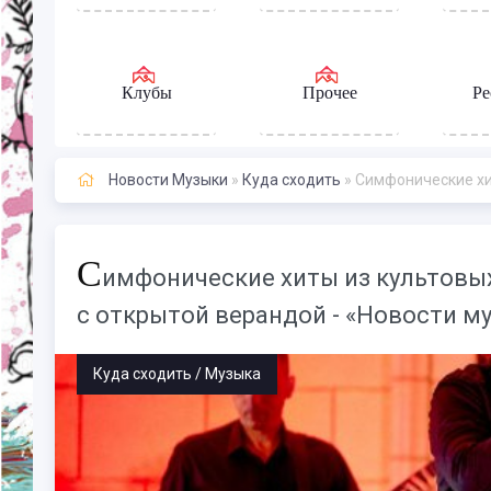
Клубы
Прочее
Ре
Новости Музыки
»
Куда сходить
» Симфонические хиты из
С
имфонические хиты из культовых
с открытой верандой - «Новости м
Куда сходить / Музыка