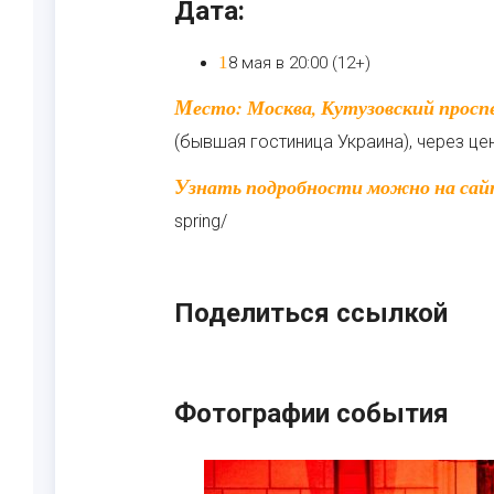
Дата:
18 мая в 20:00 (12+)
Место:
Москва, Кутузовский проспек
(бывшая гостиница Украина), через ц
Узнать подробности можно на сайте организаторов: https://roofevents.ru/movie-music-
spring/
Поделиться ссылкой
Фотографии события