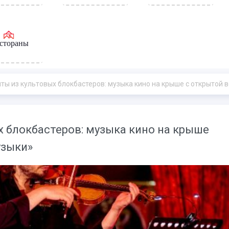
стораны
 культовых блокбастеров: музыка кино на крыше с открытой верандой - «Новости 
 блокбастеров: музыка кино на крыше
узыки»