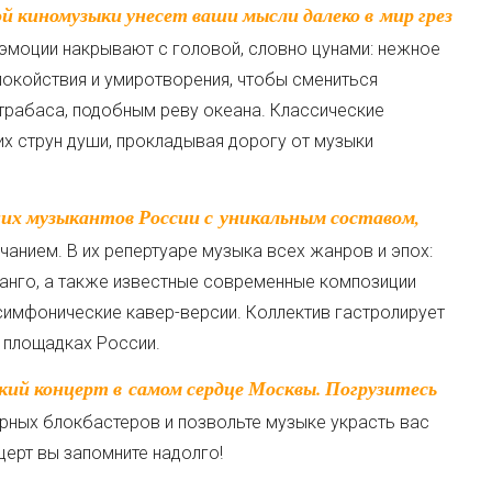
 эмоции накрывают с головой, словно цунами: нежное
покойствия и умиротворения, чтобы смениться
трабаса, подобным реву океана. Классические
х струн души, прокладывая дорогу от музыки
анием. В их репертуаре музыка всех жанров и эпох:
 танго, а также известные современные композиции
симфонические кавер-версии. Коллектив гастролирует
х площадках России.
ных блокбастеров и позвольте музыке украсть вас
церт вы запомните надолго!