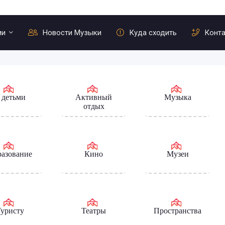
ии
Новости Музыки
Куда сходить
Конт
 детьми
Активный
Музыка
отдых
азование
Кино
Музеи
уристу
Театры
Пространства