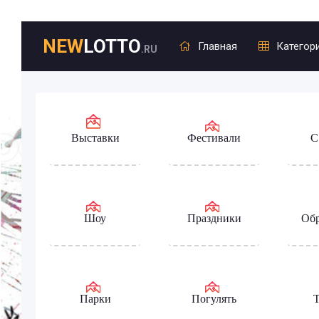
NEW
LOTTO
Главная
Категор
.RU
Выставки
Фестивали
С
Шоу
Праздники
Обр
Парки
Погулять
Т