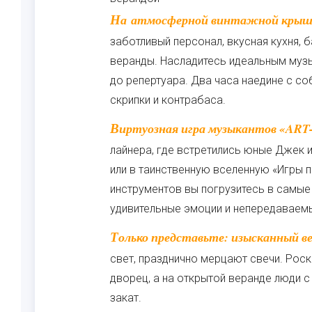
На атмосферной винтажной крыше уютно в любую погоду. Внутри вас ждет
заботливый персонал, вкусная кухня, 
веранды. Насладитесь идеальным музы
до репертуара. Два часа наедине с со
скрипки и контрабаса.
Виртуозная игра музыкантов «ART-COLLAGE» перенесет вас на палубу роскошного
лайнера, где встретились юные Джек и
или в таинственную вселенную «Игры 
инструментов вы погрузитесь в самы
удивительные эмоции и непередаваем
Только представьте: изысканный вечер в стенах известной высотки. Здесь приглушен
свет, празднично мерцают свечи. Рос
дворец, а на открытой веранде люди 
закат.