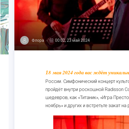
Флора
00:02, 23 май 2024
18 мая 2024 года вас ждёт уникальная солд-аут программа от лучших музыкантов
России. Симфонический концерт культ
пройдёт внутри роскошной Radisson Co
шедевров, как «Титаник», «Игра Престо
ноябрь» и других и встретьте закат н