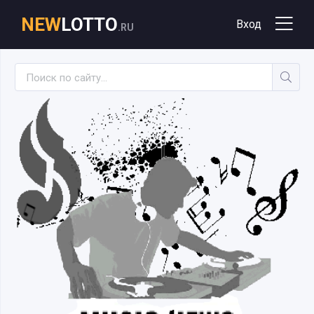
NEW
LOTTO
Вход
.RU