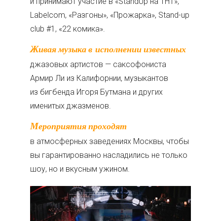
и принимают участие в «StandUp на ТНТ»,
Labelcom, «Разгоны», «Прожарка», Stand-up
club #1, «22 комика».
Живая музыка в исполнении известных
джазовых артистов — саксофониста
Армир Ли из Калифорнии, музыкантов
из бигбенда Игоря Бутмана и других
именитых джазменов.
Мероприятия проходят
в атмосферных заведениях Москвы, чтобы
вы гарантированно насладились не только
шоу, но и вкусным ужином.